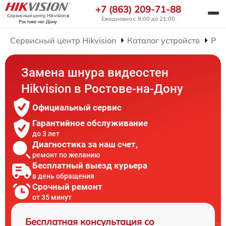
+7 (863) 209-71-88
Сервисный центр Hikvision
в
Ежедневно с 9:00 до 21:00
Ростове-на-Дону
Сервисный центр Hikvision
Каталог устройств
Рем
Замена шнура видеостен
Hikvision в Ростове-на-Дону
Официальный сервис
Гарантийное обслуживание
до 3 лет
Диагностика за наш счет,
ремонт по желанию
Бесплатный выезд курьера
в день обращения
Срочный ремонт
от 35 минут
Бесплатная консультация со