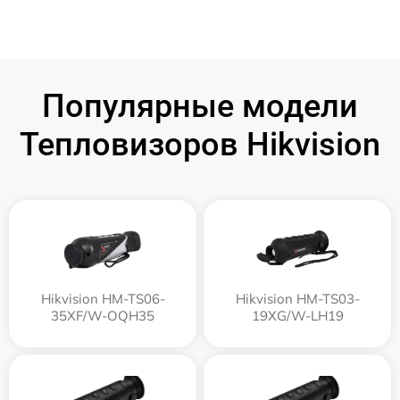
Популярные модели
Тепловизоров Hikvision
Hikvision HM-TS06-
Hikvision HM-TS03-
35XF/W-OQH35
19XG/W-LH19