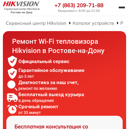
+7 (863) 209-71-88
Сервисный центр Hikvision
в
Ежедневно с 9:00 до 21:00
Ростове-на-Дону
Сервисный центр Hikvision
Каталог устройств
Рем
Ремонт Wi-Fi тепловизора
Hikvision в Ростове-на-Дону
Официальный сервис
Гарантийное обслуживание
до 3 лет
Диагностика за наш счет,
ремонт по желанию
Бесплатный выезд курьера
в день обращения
Срочный ремонт
от 35 минут
Бесплатная консультация со