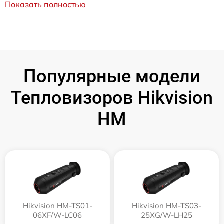
Показать полностью
Популярные модели
Тепловизоров Hikvision
HM
Hikvision HM-TS01-
Hikvision HM-TS03-
06XF/W-LC06
25XG/W-LH25