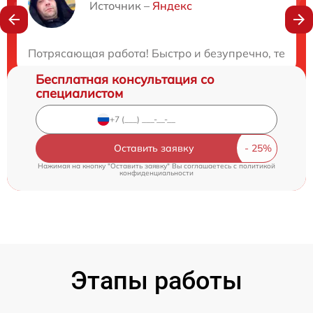
Нужна консультация?
Источник –
Яндекс
Закажите бесплатную консультацию
Потрясающая работа! Быстро и безупречно, техник
Бесплатная консультация со
специалистом
Оставить заявку
Нажимая на кнопку "Оставить заявку" Вы соглашаетесь c
политикой
конфиденциальности
Этапы работы