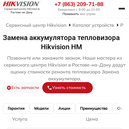
+7 (863) 209-71-88
Сервисный центр Hikvision
в
Ежедневно с 9:00 до 21:00
Ростове-на-Дону
Позвонить
мне утром
Сервисный центр Hikvision
Каталог устройств
Рем
Замена аккумулятора тепловизора
Hikvision HM
Позвоните или закажите звонок. Наши мастера из
сервисного центра Hikvision в Ростове-на-Дону дадут
оценку стоимости ремонта тепловизора Замена
аккумулятора.
Есть запчасти
Узнать стоимость
Гарантия
Модели
Акции
Преимущества
Отзы
Услуга
Цена