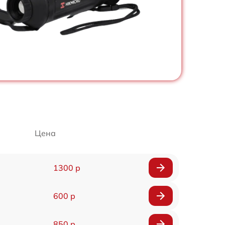
Цена
1300 р
600 р
850 р