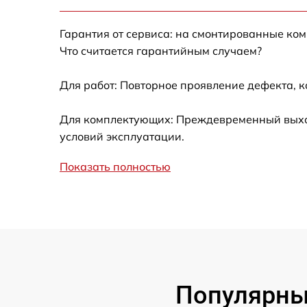
Калибровка и настройка тепловизора
Гарантия от сервиса: на смонтированные ко
Ремонт встроенного дальнометра и
Что считается гарантийным случаем?
других устройств
Для работ: Повторное проявление дефекта, 
Замена микросхемы логики
Для комплектующих: Преждевременный выход 
Замена ключей управления
условий эксплуатации.
Ремонт цепи питания
Показать полностью
Замена USB порта
Замена процессора
Замена аккумулятора
Популярны