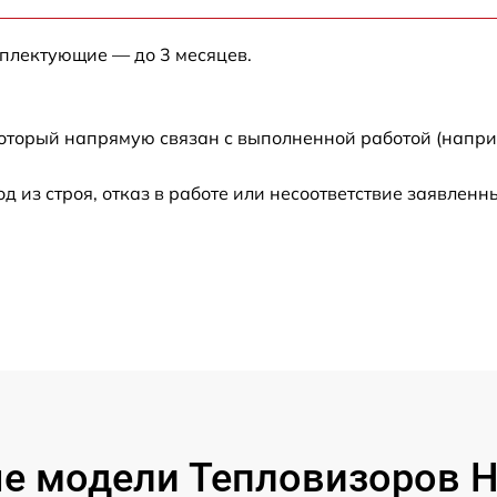
от 60 мин
мплектующие — до 3 месяцев.
от 60 мин
который напрямую связан с выполненной работой (напри
от 60 мин
из строя, отказ в работе или несоответствие заявлен
от 60 мин
от 60 мин
от 60 мин
от 60 мин
от 60 мин
е модели Тепловизоров Hi