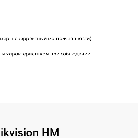
900 р
750 р
мер, некорректный монтаж запчасти).
450 р
ным характеристикам при соблюдении
590 р
1200 р
650 р
850 р
700 р
kvision HM