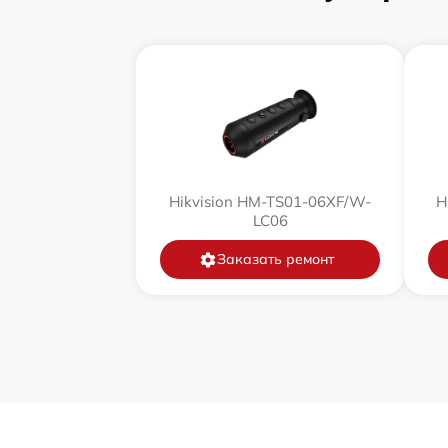
Замена корпуса
Замена дисплея (экрана)
Прошивка (Обновление ПО)
Ремонт платы управления
(восстановление)
Hikvision HM-TS01-06XF/W-
H
LC06
Восстановление после попадания влаги
Заказать ремонт
Ремонт Wi-Fi
Ремонт разъема
Ремонт капиллярной трубки