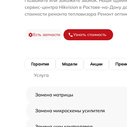
Позвоните или закажите звонок. Наши адми
сервис-центра Hikvision в Ростове-на-Дону д
стоимости ремонта тепловизора Ремонт оптик
Есть запчасти
Узнать стоимость
Гарантия
Модели
Акции
Преи
Услуга
Замена матрицы
Замена микросхемы усилителя
Замена шим контроллера