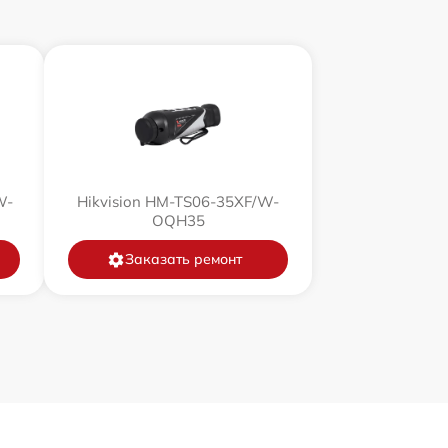
1500 р
750 р
450 р
750 р
W-
Hikvision HM-TS06-35XF/W-
OQH35
850 р
Заказать ремонт
850 р
650 р
450 р