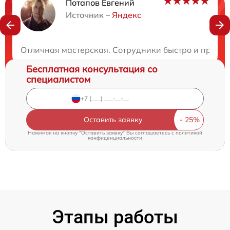
Потапов Евгений
Нужна консультация?
Источник –
Яндекс
Закажите бесплатную консультацию
Отличная мастерская. Сотрудники быстро и профес
Бесплатная консультация со
специалистом
Оставить заявку
Нажимая на кнопку "Оставить заявку" Вы соглашаетесь c
политикой
конфиденциальности
Этапы работы