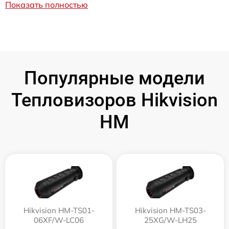
Показать полностью
Популярные модели
Тепловизоров Hikvision
HM
Hikvision HM-TS01-
Hikvision HM-TS03-
06XF/W-LC06
25XG/W-LH25