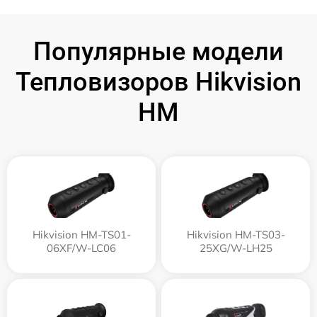
Популярные модели
Тепловизоров Hikvision
HM
Hikvision HM-TS01-
Hikvision HM-TS03-
06XF/W-LC06
25XG/W-LH25