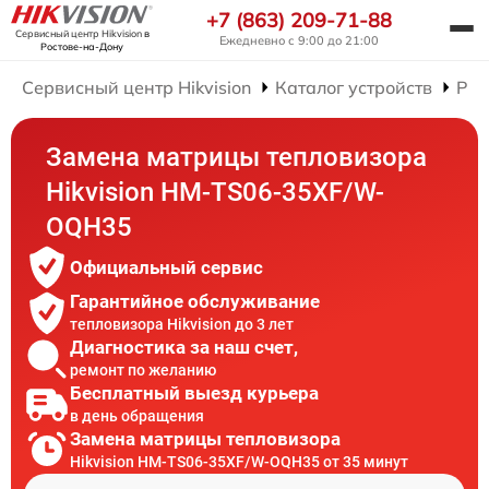
+7 (863) 209-71-88
Сервисный центр Hikvision
в
Ежедневно с 9:00 до 21:00
Ростове-на-Дону
Сервисный центр Hikvision
Каталог устройств
Рем
Замена матрицы тепловизора
Hikvision HM-TS06-35XF/W-
OQH35
Официальный сервис
Гарантийное обслуживание
тепловизора Hikvision до 3 лет
Диагностика за наш счет,
ремонт по желанию
Бесплатный выезд курьера
в день обращения
Замена матрицы тепловизора
Hikvision HM-TS06-35XF/W-OQH35 от 35 минут