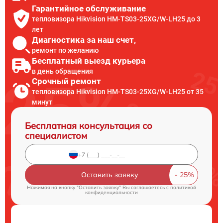
Гарантийное обслуживание
тепловизора Hikvision HM-TS03-25XG/W-LH25 до 3
лет
Диагностика за наш счет,
ремонт по желанию
Бесплатный выезд курьера
в день обращения
Срочный ремонт
тепловизора Hikvision HM-TS03-25XG/W-LH25 от 35
минут
Бесплатная консультация со
специалистом
Оставить заявку
Нажимая на кнопку "Оставить заявку" Вы соглашаетесь c
политикой
конфиденциальности