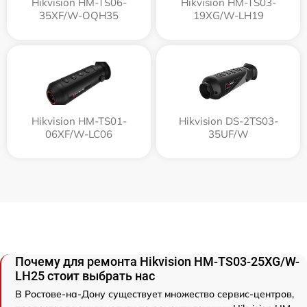
Hikvision HM-TS06-
Hikvision HM-TS03-
35XF/W-OQH35
19XG/W-LH19
Hikvision HM-TS01-
Hikvision DS-2TS03-
06XF/W-LC06
35UF/W
Почему для ремонта Hikvision HM-TS03-25XG/W-
LH25 стоит выбрать нас
В Ростове-на-Дону существует множество сервис-центров,