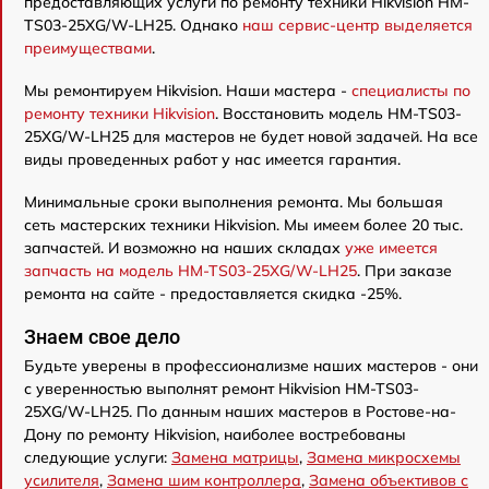
предоставляющих услуги по ремонту техники Hikvision HM-
TS03-25XG/W-LH25. Однако
наш сервис-центр выделяется
преимуществами
.
Мы ремонтируем Hikvision. Наши мастера -
специалисты по
ремонту техники Hikvision
. Восстановить модель HM-TS03-
25XG/W-LH25 для мастеров не будет новой задачей. На все
виды проведенных работ у нас имеется гарантия.
Минимальные сроки выполнения ремонта. Мы большая
сеть мастерских техники Hikvision. Мы имеем более 20 тыс.
запчастей. И возможно на наших складах
уже имеется
запчасть на модель HM-TS03-25XG/W-LH25
. При заказе
ремонта на сайте - предоставляется скидка -25%.
Знаем свое дело
Будьте уверены в профессионализме наших мастеров - они
с уверенностью выполнят ремонт Hikvision HM-TS03-
25XG/W-LH25. По данным наших мастеров в Ростове-на-
Дону по ремонту Hikvision, наиболее востребованы
следующие услуги:
Замена матрицы
,
Замена микросхемы
усилителя
,
Замена шим контроллера
,
Замена объективов с