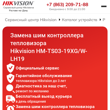
+7 (863) 209-71-88
Сервисный центр Hikvision
в
Ежедневно с 9:00 до 21:00
Ростове-на-Дону
Сервисный центр Hikvision
Каталог устройств
Рем
Замена шим контроллера
тепловизора
Hikvision HM-TS03-19XG/W-
LH19
Официальный сервис
Гарантийное обслуживание
тепловизора Hikvision до 3 лет
Диагностика за наш счет,
ремонт по желанию
Бесплатный выезд курьера
в день обращения
Замена шим контроллера тепловизора