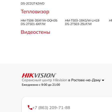
DS-2CD2T42WD
Тепловизор
HM-TS06-35XF/W-OQH35
HM-TS03-19XG/W-LH19
H
DS-2TS01-6XF/W
DS-2TS03-25UF/W
Видеостены
Сервисный центр Hikvision
в Ростове-на-Дону
Ежедневно с 9:00 до 21:00
+7 (863) 209-71-88