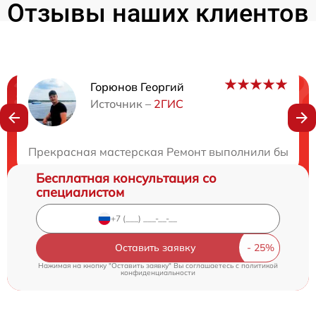
Отзывы наших клиентов
Горюнов Георгий
Нужна консультация?
Источник –
2ГИС
Закажите бесплатную консультацию
Прекрасная мастерская Ремонт выполнили быстро 
Бесплатная консультация со
специалистом
Оставить заявку
Нажимая на кнопку "Оставить заявку" Вы соглашаетесь c
политикой
конфиденциальности