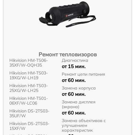
Ремонт тепловизоров
Hikvision HM-TS06-
Диагностика
35XF/W-OQH35
от 15 мин.
Hikvision HM-TS03-
Ремонт цепи питания
19XG/W-LH19
от 60 мин.
Hikvision HM-TS03-
Замена корпуса
25XG/W-LH25
от 60 мин.
Hikvision HM-TS01-
Замена дисплея
06XF/W-LC06
(экрана)
Hikvision DS-2TS03-
от 60 мин.
35UF/W
Замена объективов с
Hikvision DS-2TS03-
улучшением
15XF/W
характеристик